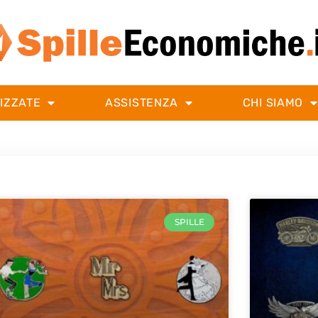
IZZATE
ASSISTENZA
CHI SIAMO
SPILLE