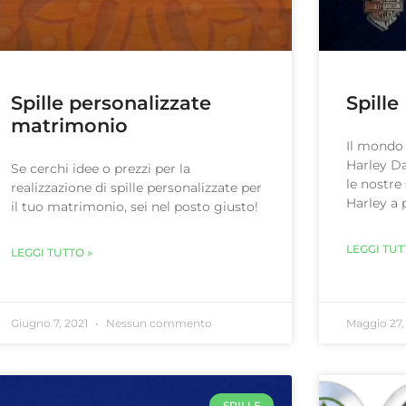
Spille personalizzate
Spille
matrimonio
Il mondo 
Harley Da
Se cerchi idee o prezzi per la
le nostre
realizzazione di spille personalizzate per
Harley a p
il tuo matrimonio, sei nel posto giusto!
LEGGI TUT
LEGGI TUTTO »
Giugno 7, 2021
Nessun commento
Maggio 27,
SPILLE