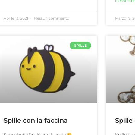
LEGGI TUT
Aprile 13, 2021
Nessun commento
Marzo 19, 
SPILLE
Spille con la faccina
Spille 
Simpatiche Spille con faccine
Spille di 