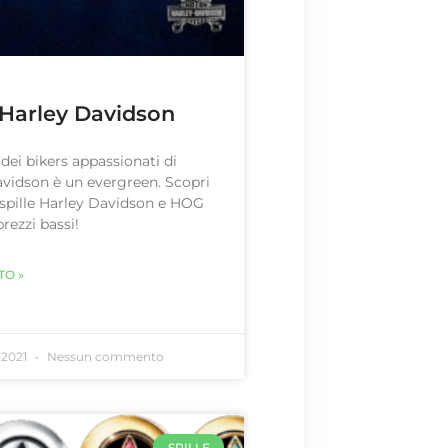
 Harley Davidson
dei bikers appassionati di
vidson è un evergreen. Scopri
 spille Harley Davidson e HOG
rezzi bassi!
TO »
 2021
Nessun commento
SPILLE