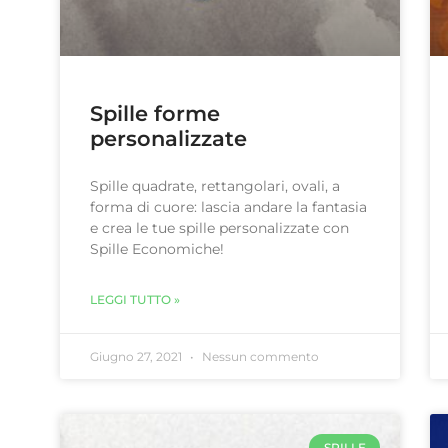
Spille forme
personalizzate
Spille quadrate, rettangolari, ovali, a
forma di cuore: lascia andare la fantasia
e crea le tue spille personalizzate con
Spille Economiche!
LEGGI TUTTO »
Giugno 27, 2021
Nessun commento
SPILLE