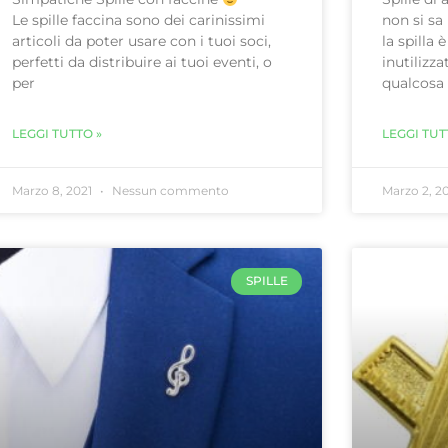
Le spille faccina sono dei carinissimi
non si sa
articoli da poter usare con i tuoi soci,
la spilla 
perfetti da distribuire ai tuoi eventi, o
inutilizz
per
qualcosa 
LEGGI TUTTO »
LEGGI TUT
Marzo 8, 2021
Nessun commento
Marzo 2, 2
SPILLE