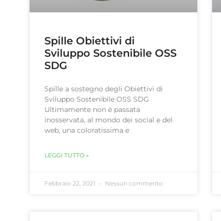
Spille Obiettivi di
Sviluppo Sostenibile OSS
SDG
Spille a sostegno degli Obiettivi di
Sviluppo Sostenibile OSS SDG
Ultimamente non è passata
inosservata, al mondo dei social e del
web, una coloratissima e
LEGGI TUTTO »
Febbraio 22, 2021
Nessun commento