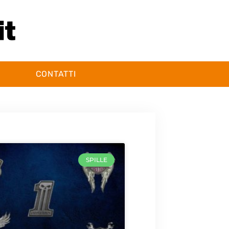
CONTATTI
SPILLE