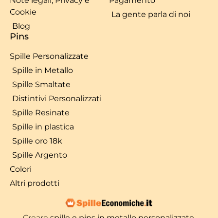
Note legali, Privacy e
Pagamento
Cookie
La gente parla di noi
Blog
Pins
Spille Personalizzate
Spille in Metallo
Spille Smaltate
Distintivi Personalizzati
Spille Resinate
Spille in plastica
Spille oro 18k
Spille Argento
Colori
Altri prodotti
Creare
spille e pins in metallo personalizzate
,