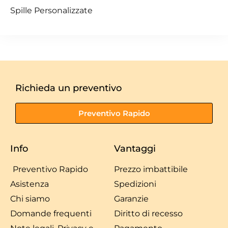
Spille Personalizzate
Richieda un preventivo
Preventivo Rapido
Info
Vantaggi
Preventivo Rapido
Prezzo imbattibile
Asistenza
Spedizioni
Chi siamo
Garanzie
Domande frequenti
Diritto di recesso