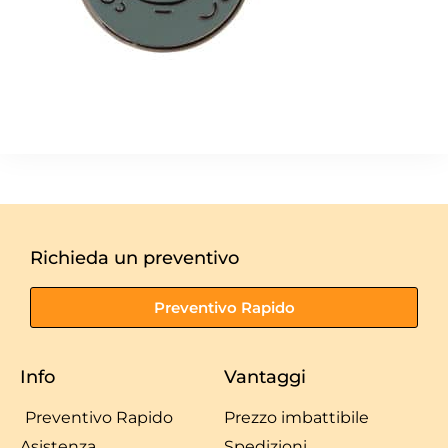
Richieda un preventivo
Preventivo Rapido
Info
Vantaggi
Preventivo Rapido
Prezzo imbattibile
Asistenza
Spedizioni