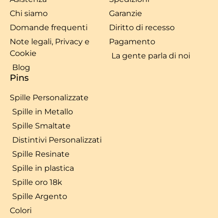
Chi siamo
Garanzie
Domande frequenti
Diritto di recesso
Note legali, Privacy e
Pagamento
Cookie
La gente parla di noi
Blog
Pins
Spille Personalizzate
Spille in Metallo
Spille Smaltate
Distintivi Personalizzati
Spille Resinate
Spille in plastica
Spille oro 18k
Spille Argento
Colori