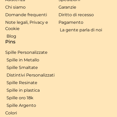
Chi siamo
Garanzie
Domande frequenti
Diritto di recesso
Note legali, Privacy e
Pagamento
Cookie
La gente parla di noi
Blog
Pins
Spille Personalizzate
Spille in Metallo
Spille Smaltate
Distintivi Personalizzati
Spille Resinate
Spille in plastica
Spille oro 18k
Spille Argento
Colori