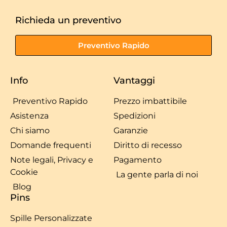
Richieda un preventivo
Preventivo Rapido
Info
Vantaggi
Preventivo Rapido
Prezzo imbattibile
Asistenza
Spedizioni
Chi siamo
Garanzie
Domande frequenti
Diritto di recesso
Note legali, Privacy e
Pagamento
Cookie
La gente parla di noi
Blog
Pins
Spille Personalizzate