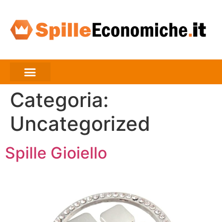
Categoria:
Uncategorized
Spille Gioiello