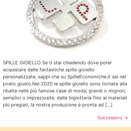
SPILLE GIOIELLO Se ti stai chiedendo dove poter
acquistare delle fantastiche spille gioiello
personalizzate, sappi che su SpilleEconomiche.it sei nel
posto giusto.Nel 2020 le spille gioiello sono tornate alla
ribalta nelle più famose case di moda; grandi o mignon,
semplici o impreziosite, dalla bigiotteria fino ai materiali
più pregiati, la nostra produzione è pronta ad […]
Successivo
→