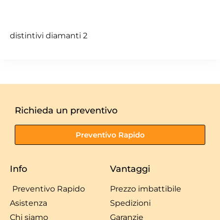
distintivi diamanti 2
Richieda un preventivo
Preventivo Rapido
Info
Vantaggi
Preventivo Rapido
Prezzo imbattibile
Asistenza
Spedizioni
Chi siamo
Garanzie