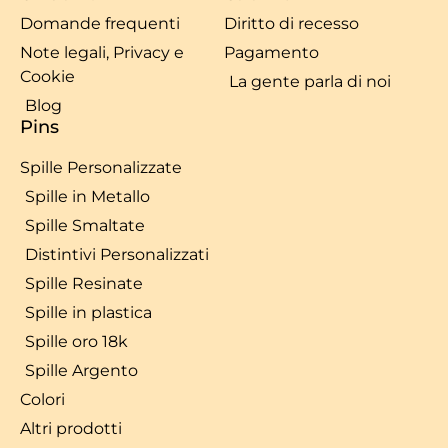
Domande frequenti
Diritto di recesso
Note legali, Privacy e
Pagamento
Cookie
La gente parla di noi
Blog
Pins
Spille Personalizzate
Spille in Metallo
Spille Smaltate
Distintivi Personalizzati
Spille Resinate
Spille in plastica
Spille oro 18k
Spille Argento
Colori
Altri prodotti