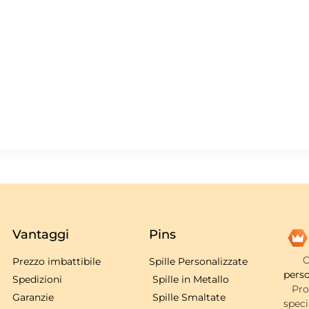
Vantaggi
Pins
C
Prezzo imbattibile
Spille Personalizzate
perso
Spedizioni
Spille in Metallo
Pro
Garanzie
Spille Smaltate
speci