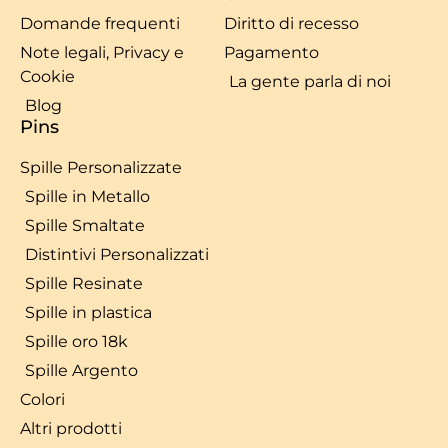
Domande frequenti
Diritto di recesso
Note legali, Privacy e
Pagamento
Cookie
La gente parla di noi
Blog
Pins
Spille Personalizzate
Spille in Metallo
Spille Smaltate
Distintivi Personalizzati
Spille Resinate
Spille in plastica
Spille oro 18k
Spille Argento
Colori
Altri prodotti